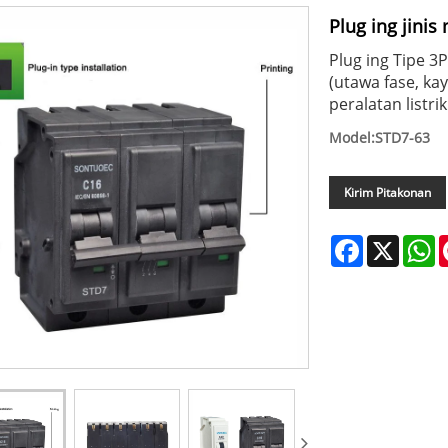
Plug ing jinis
Plug ing Tipe 3
(utawa fase, ka
peralatan listr
Model:STD7-63
Kirim Pitakonan
Facebook
X
W