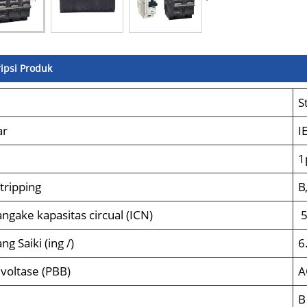
ipsi Produk
l
S
ar
I
1
tripping
B,
ngake kapasitas circual (ICN)
5
ng Saiki (ing /)
6
voltase (PBB)
A
B