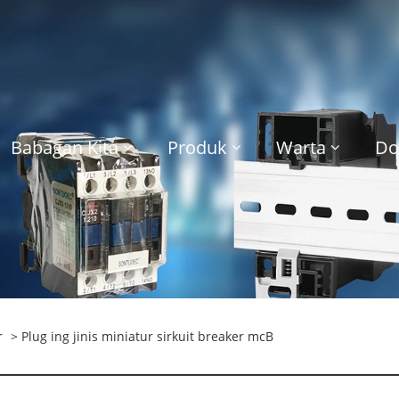
Babagan Kita
Produk
Warta
Do
r
> Plug ing jinis miniatur sirkuit breaker mcB