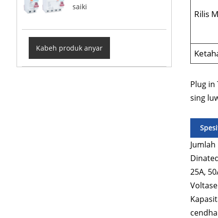
saiki
Rilis 
Kabeh produk anyar
Ketah
Plug in
sing lu
Spesi
Jumlah 
Dinated
25A, 50
Voltase
Kapasit
cendha