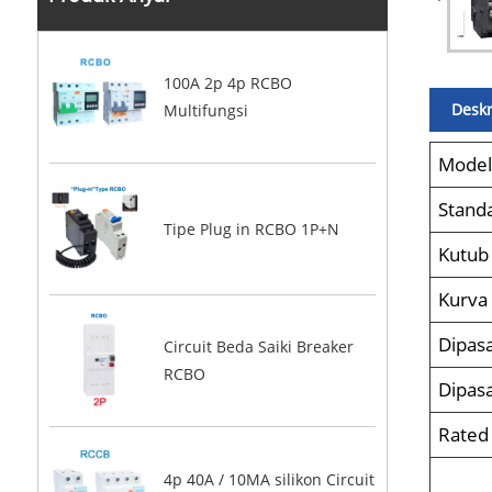
100A 2p 4p RCBO
Deskr
Multifungsi
Mode
Stand
Tipe Plug in RCBO 1P+N
Kutub
Kurva 
Dipasa
Circuit Beda Saiki Breaker
RCBO
Dipasa
Rated 
4p 40A / 10MA silikon Circuit