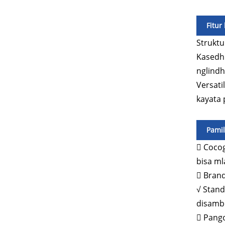
Fitur
Struktu
Kasedhi
nglindh
Versati
kayata 
Pamil
 Cocog
bisa ml
 Brand
√ Stand
disambu
 Pango