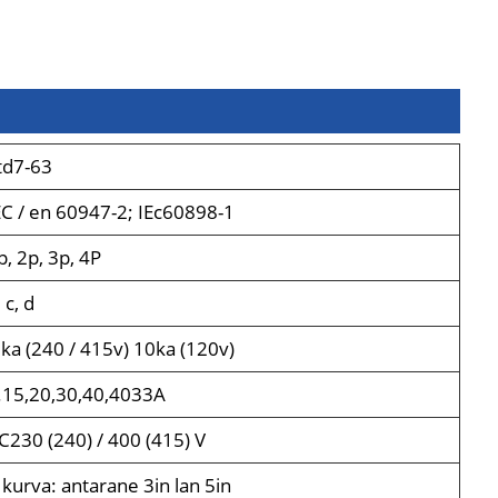
td7-63
EC / en 60947-2; IEc60898-1
p, 2p, 3p, 4P
 c, d
ka (240 / 415v) 10ka (120v)
.15,20,30,40,4033A
C230 (240) / 400 (415) V
 kurva: antarane 3in lan 5in