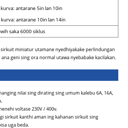
 kurva: antarane 5in lan 10in
 kurva: antarane 10in lan 14in
uwih saka 6000 siklus
 sirkuit miniatur utamane nyedhiyakake perlindungan
a ana geni sing ora normal utawa nyebabake kacilakan.
 nanging nilai sing dirating sing umum kalebu 6A, 16A,
A.
menehi voltase 230V / 400v.
gi sirkuit kanthi aman ing kahanan sirkuit sing
isa uga beda.