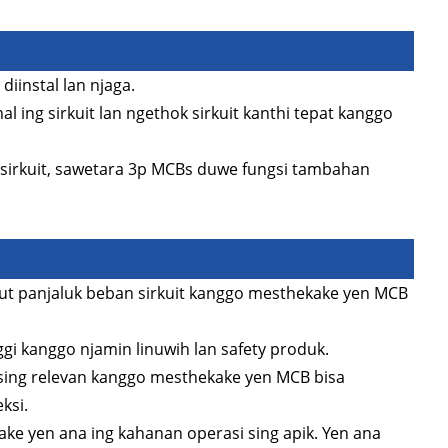
iinstal lan njaga.
 ing sirkuit lan ngethok sirkuit kanthi tepat kanggo
an sirkuit, sawetara 3p MCBs duwe fungsi tambahan
iturut panjaluk beban sirkuit kanggo mesthekake yen MCB
nggi kanggo njamin linuwih lan safety produk.
y sing relevan kanggo mesthekake yen MCB bisa
ksi.
ke yen ana ing kahanan operasi sing apik. Yen ana