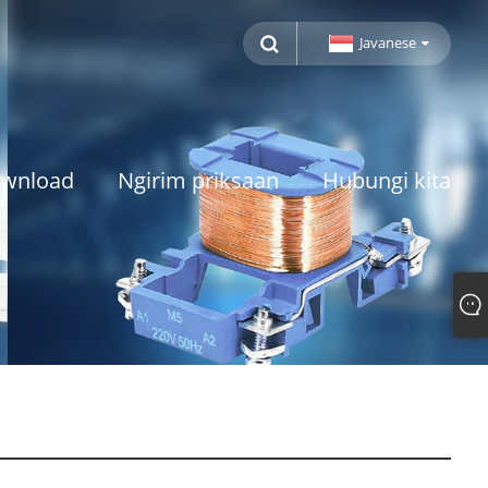
Javanese
wnload
Ngirim priksaan
Hubungi kita