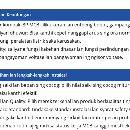
 lan Keuntungan
r kompak: 3P MCB cilik ukuran lan entheng bobot, gampang d
yan dhuwur: Bisa kanthi cepet nanggapi arus sing ora normal
ungi peralatan listrik saka karusakan.
lity: saliyane fungsi kakehan dhasar lan fungsi perlindung
pangayoman voltase lan pangayoman ing ngisor voltase.
ihan lan langkah-langkah instalasi
 saiki lan beban sing cocog: pilih nilai saiki sing cocog m
aku kanthi efektif.
 lan Quality: Pilih merek terkenal lan produk berkualitas ti
ard Standard: Tindakake standar instalasi lan syarat safet
ngake kanthi bener menyang sirkuit lan muter peran prote
pènan rutin: ajeg mriksa status kerja MCB kanggo mestheka