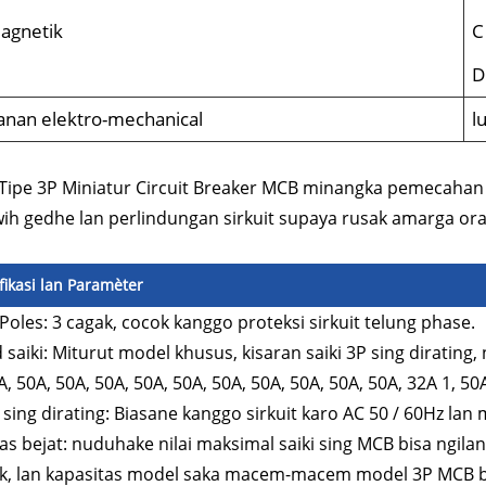
Magnetik
C
D
anan elektro-mechanical
l
 Tipe 3P Miniatur Circuit Breaker MCB minangka pemecahan
wih gedhe lan perlindungan sirkuit supaya rusak amarga or
fikasi lan Paramèter
Poles: 3 cagak, cocok kanggo proteksi sirkuit telung phase.
 saiki: Miturut model khusus, kisaran saiki 3P sing dirating,
A, 50A, 50A, 50A, 50A, 50A, 50A, 50A, 50A, 50A, 50A, 32A 1, 50
 sing dirating: Biasane kanggo sirkuit karo AC 50 / 60Hz lan 
as bejat: nuduhake nilai maksimal saiki sing MCB bisa ngilan
k, lan kapasitas model saka macem-macem model 3P MCB b