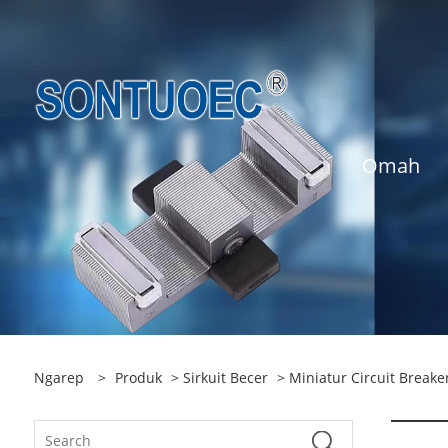
Omah
Ngarep
>
Produk
>
Sirkuit Becer
>
Miniatur Circuit Breake