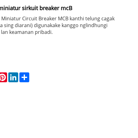
 miniatur sirkuit breaker mcB
P Miniatur Circuit Breaker MCB kanthi telung cagak
ya sing diarani) digunakake kanggo nglindhungi
ik lan keamanan pribadi.
hatsApp
Pinterest
LinkedIn
Share